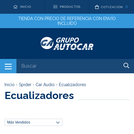
0
INICIO
PRODUCTOS
COTIZACIÓN
TIENDA CON PRECIO DE REFERENCIA CON ENVÍO
INCLUIDO
Inicio
-
Spider
-
Car Audio
-
Ecualizadores
Ecualizadores