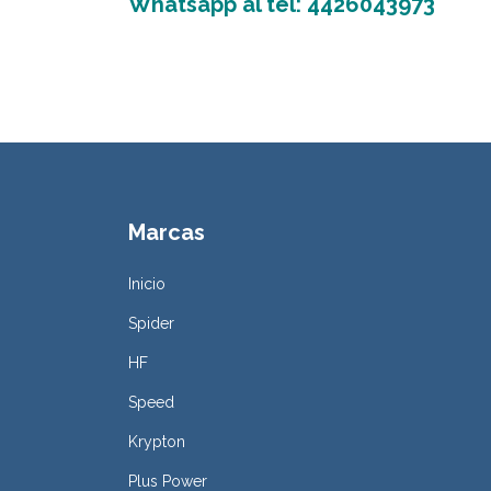
Whatsapp al tel: 4426043973
Marcas
Inicio
Spider
HF
Speed
Krypton
Plus Power