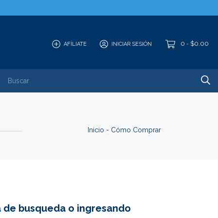
0
$0.00
AFÍLIATE
INICIAR SESIÓN
-
 / Viaje
Speed
Krypton
Plus Power
Contacto
Inicio
-
Cómo Comprar
ra de busqueda o ingresando