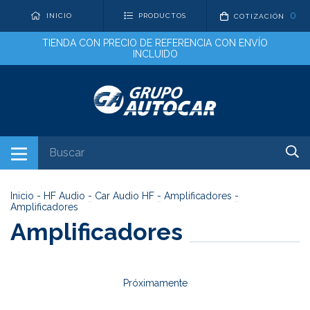
0
INICIO
PRODUCTOS
COTIZACIÓN
TIENDA CON PRECIO DE REFERENCIA CON ENVÍO
INCLUIDO
Inicio
-
HF Audio
-
Car Audio HF
-
Amplificadores
-
Amplificadores
Amplificadores
Próximamente